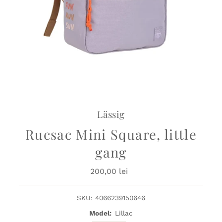
Lässig
Rucsac Mini Square, little
gang
200,00 lei
Preț
obișnuit
SKU:
4066239150646
Model:
Lillac