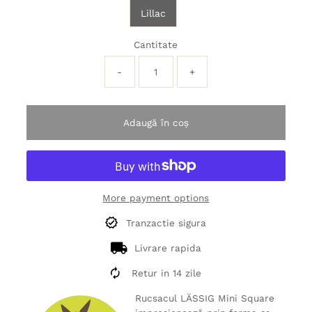
Lillac
Cantitate
-
+
Adaugă în coș
More payment options
Tranzactie sigura
Livrare rapida
Retur in 14 zile
Rucsacul LÄSSIG Mini Square