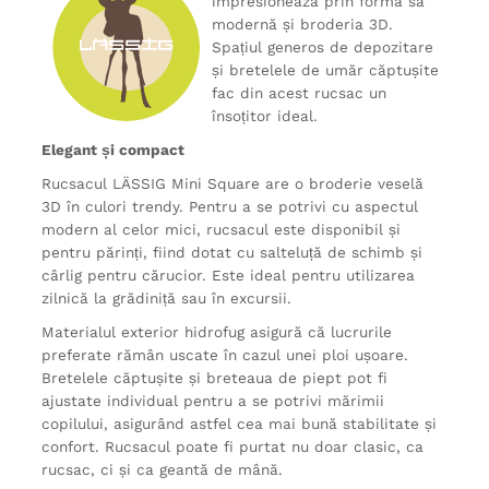
impresionează prin forma sa
modernă și broderia 3D.
Spațiul generos de depozitare
și bretelele de umăr căptușite
fac din acest rucsac un
însoțitor ideal.
Elegant și compact
Rucsacul LÄSSIG Mini Square are o broderie veselă
3D în culori trendy. Pentru a se potrivi cu aspectul
modern al celor mici, rucsacul este disponibil și
pentru părinți, fiind dotat cu salteluță de schimb și
cârlig pentru cărucior. Este ideal pentru utilizarea
zilnică la grădiniță sau în excursii.
Materialul exterior hidrofug asigură că lucrurile
preferate rămân uscate în cazul unei ploi ușoare.
Bretelele căptușite și breteaua de piept pot fi
ajustate individual pentru a se potrivi mărimii
copilului, asigurând astfel cea mai bună stabilitate și
confort. Rucsacul poate fi purtat nu doar clasic, ca
rucsac, ci și ca geantă de mână.