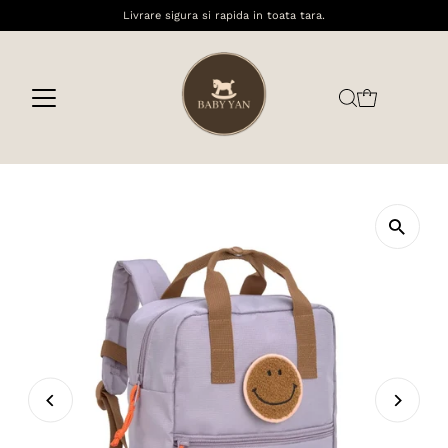
Livrare sigura si rapida in toata tara.
Sari la conținut