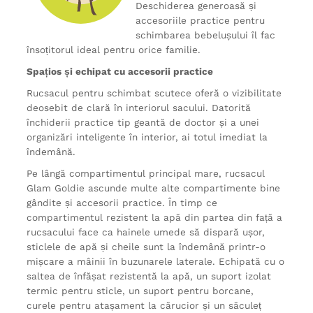
Deschiderea generoasă și
accesoriile practice pentru
schimbarea bebelușului îl fac
însoțitorul ideal pentru orice familie.
Spațios și echipat cu accesorii practice
Rucsacul pentru schimbat scutece oferă o vizibilitate
deosebit de clară în interiorul sacului. Datorită
închiderii practice tip geantă de doctor și a unei
organizări inteligente în interior, ai totul imediat la
îndemână.
Pe lângă compartimentul principal mare, rucsacul
Glam Goldie ascunde multe alte compartimente bine
gândite și accesorii practice. În timp ce
compartimentul rezistent la apă din partea din față a
rucsacului face ca hainele umede să dispară ușor,
sticlele de apă și cheile sunt la îndemână printr-o
mișcare a mâinii în buzunarele laterale. Echipată cu o
saltea de înfășat rezistentă la apă, un suport izolat
termic pentru sticle, un suport pentru borcane,
curele pentru atașament la cărucior și un săculeț