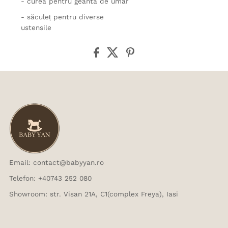
- curea pentru geantă de umăr
- săculeț pentru diverse
ustensile
Email: contact@babyyan.ro
Telefon: +40743 252 080
Showroom: str. Visan 21A, C1(complex Freya), Iasi