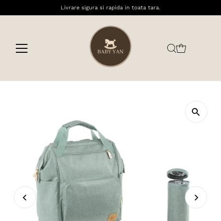
Livrare sigura si rapida in toata tara.
Sari la conținut