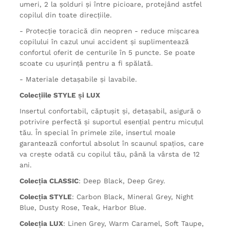
umeri, 2 la șolduri și între picioare, protejând astfel
copilul din toate direcțiile.
- Protecție toracică din neopren - reduce mișcarea
copilului în cazul unui accident și suplimentează
confortul oferit de centurile în 5 puncte. Se poate
scoate cu ușurință pentru a fi spălată.
- Materiale detașabile și lavabile.
Colecțiile STYLE și LUX
Insertul confortabil, căptușit și, detașabil, asigură o
potrivire perfectă și suportul esențial pentru micuțul
tău. În special în primele zile, insertul moale
garantează confortul absolut în scaunul spațios, care
va crește odată cu copilul tău, până la vârsta de 12
ani.
Colecția CLASSIC
: Deep Black, Deep Grey.
Colecția STYLE
: Carbon Black, Mineral Grey, Night
Blue, Dusty Rose, Teak, Harbor Blue.
Colecția LUX
: Linen Grey, Warm Caramel, Soft Taupe,