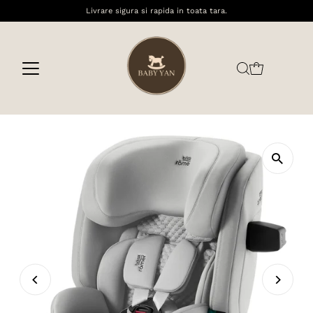
Livrare sigura si rapida in toata tara.
Sari la conținut