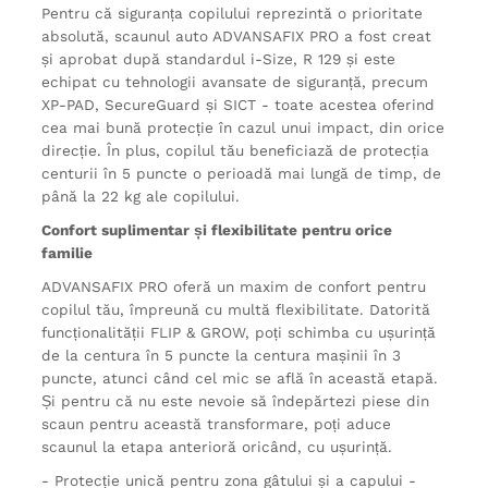
Pentru că siguranța copilului reprezintă o prioritate
absolută, scaunul auto ADVANSAFIX PRO a fost creat
și aprobat după standardul i-Size, R 129 și este
echipat cu tehnologii avansate de siguranță, precum
XP-PAD, SecureGuard și SICT - toate acestea oferind
cea mai bună protecție în cazul unui impact, din orice
direcție. În plus, copilul tău beneficiază de protecția
centurii în 5 puncte o perioadă mai lungă de timp, de
până la 22 kg ale copilului.
Confort suplimentar și flexibilitate pentru orice
familie
ADVANSAFIX PRO oferă un maxim de confort pentru
copilul tău, împreună cu multă flexibilitate. Datorită
funcționalității FLIP & GROW, poți schimba cu ușurință
de la centura în 5 puncte la centura mașinii în 3
puncte, atunci când cel mic se află în această etapă.
Și pentru că nu este nevoie să îndepărtezi piese din
scaun pentru această transformare, poți aduce
scaunul la etapa anterioră oricând, cu ușurință.
- Protecție unică pentru zona gâtului și a capului -