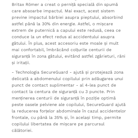
Britax Römer a creat o perniță specială din spumă
care absoarbe impactul. Mai exact, acest sistem
previne impactul bărbiei asupra pieptului, absorbind
astfel până la 30% din energie. Astfel, o mișcare
extrem de puternică a capului este redusă, ceea ce
conduce la un efect redus al accidentului asupra
gâtului. În plus, acest accesoriu este moale și mult
mai confortabil, îmbrăcând colțurile centurii de
siguranță în zona gâtului, evitând astfel zgârieturi, răni
și iritații.
- Technologia SecureGuard - ajută și protejează zona
delicată a abdomenului copilului prin adăugarea unui
punct de contact suplimentar - al 4-lea punct de
contact la centura de siguranță cu 3 puncte. Prin
menținerea centurii de siguranță în poziție optimă
peste oasele pelviene ale copilului, SecureGuard ajută
la reducerea forțelor abdominale în cazul accidentelor
frontale, cu până la 35% și, în același timp, permite
copilului libertatea de mișcare pe parcursul
călătoriei.