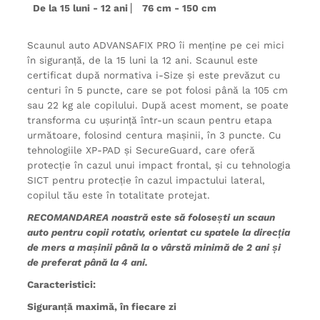
De la 15 luni - 12 ani
76 cm - 150 cm
⎸
Scaunul auto ADVANSAFIX PRO îi menține pe cei mici
în siguranță, de la 15 luni la 12 ani. Scaunul este
certificat după normativa i-Size și este prevăzut cu
centuri în 5 puncte, care se pot folosi până la 105 cm
sau 22 kg ale copilului. După acest moment, se poate
transforma cu ușurință într-un scaun pentru etapa
următoare, folosind centura mașinii, în 3 puncte. Cu
tehnologiile XP-PAD și SecureGuard, care oferă
protecție în cazul unui impact frontal, și cu tehnologia
SICT pentru protecție în cazul impactului lateral,
copilul tău este în totalitate protejat.
RECOMANDAREA noastră este să folosești un scaun
auto pentru copii rotativ, orientat cu spatele la direcția
de mers a mașinii până la o vârstă minimă de 2 ani și
de preferat până la 4 ani.
Caracteristici:
Siguranță maximă, în fiecare zi