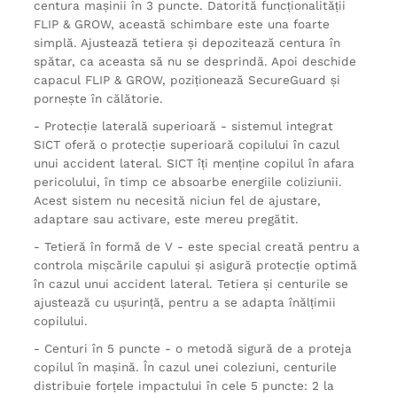
centura mașinii în 3 puncte. Datorită funcționalității
FLIP & GROW, această schimbare este una foarte
simplă. Ajustează tetiera și depozitează centura în
spătar, ca aceasta să nu se desprindă. Apoi deschide
capacul FLIP & GROW, poziționează SecureGuard și
pornește în călătorie.
- Protecție laterală superioară - sistemul integrat
SICT oferă o protecție superioară copilului în cazul
unui accident lateral. SICT îți menține copilul în afara
pericolului, în timp ce absoarbe energiile coliziunii.
Acest sistem nu necesită niciun fel de ajustare,
adaptare sau activare, este mereu pregătit.
- Tetieră în formă de V - este special creată pentru a
controla mișcările capului și asigură protecție optimă
în cazul unui accident lateral. Tetiera și centurile se
ajustează cu ușurință, pentru a se adapta înălțimii
copilului.
- Centuri în 5 puncte - o metodă sigură de a proteja
copilul în mașină. În cazul unei coleziuni, centurile
distribuie forțele impactului în cele 5 puncte: 2 la