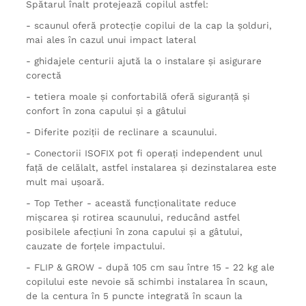
Spătarul înalt protejează copilul astfel:
- scaunul oferă protecție copilui de la cap la șolduri,
mai ales în cazul unui impact lateral
- ghidajele centurii ajută la o instalare și asigurare
corectă
- tetiera moale și confortabilă oferă siguranță și
confort în zona capului și a gâtului
- Diferite poziții de reclinare a scaunului.
- Conectorii ISOFIX pot fi operați independent unul
față de celălalt, astfel instalarea și dezinstalarea este
mult mai ușoară.
- Top Tether - această funcționalitate reduce
mișcarea și rotirea scaunului, reducând astfel
posibilele afecțiuni în zona capului și a gâtului,
cauzate de forțele impactului.
- FLIP & GROW - după 105 cm sau între 15 - 22 kg ale
copilului este nevoie să schimbi instalarea în scaun,
de la centura în 5 puncte integrată în scaun la