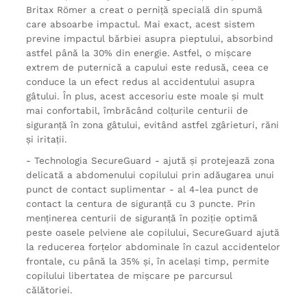
Britax Römer a creat o perniță specială din spumă
care absoarbe impactul. Mai exact, acest sistem
previne impactul bărbiei asupra pieptului, absorbind
astfel până la 30% din energie. Astfel, o mișcare
extrem de puternică a capului este redusă, ceea ce
conduce la un efect redus al accidentului asupra
gâtului. În plus, acest accesoriu este moale și mult
mai confortabil, îmbrăcând colțurile centurii de
siguranță în zona gâtului, evitând astfel zgârieturi, răni
și iritații.
- Technologia SecureGuard - ajută și protejează zona
delicată a abdomenului copilului prin adăugarea unui
punct de contact suplimentar - al 4-lea punct de
contact la centura de siguranță cu 3 puncte. Prin
menținerea centurii de siguranță în poziție optimă
peste oasele pelviene ale copilului, SecureGuard ajută
la reducerea forțelor abdominale în cazul accidentelor
frontale, cu până la 35% și, în același timp, permite
copilului libertatea de mișcare pe parcursul
călătoriei.