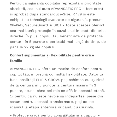
Pentru că siguranța copilului reprezintă o prioritate
absolută, scaunul auto ADVANSAFIX PRO a fost creat
și aprobat după standardul i-Size, R 129 și este
echipat cu tehnologii avansate de siguranță, precum
XP-PAD, SecureGuard și SICT - toate acestea oferind
cea mai bună protecție în cazul unui impact, din orice
direcție. În plus, copilul tău beneficiază de protecția
centurii în 5 puncte o perioadă mai lungă de timp, de
până la 22 kg ale copilului.
Confort suplimentar și flexibilitate pentru orice
familie
ADVANSAFIX PRO oferă un maxim de confort pentru
copilul tău, împreună cu multă flexibilitate. Datorită
funcționalității FLIP & GROW, poți schimba cu ușurință
de la centura în 5 puncte la centura mașinii în 3
puncte, atunci când cel mic se află în această etapă.
Și pentru că nu este nevoie să îndepărtezi piese din
scaun pentru această transformare, poți aduce
scaunul la etapa anterioră oricând, cu ușurință.
- Protecție unică pentru zona gâtului și a capului -