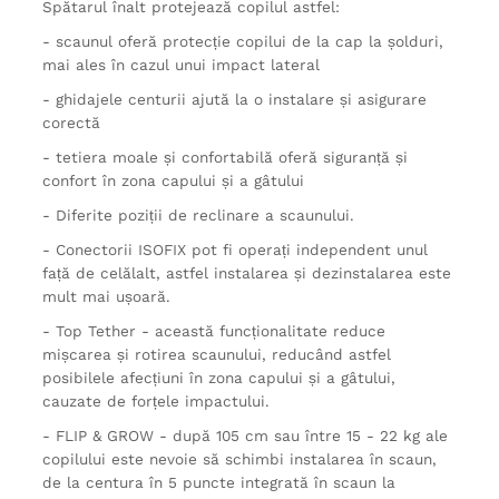
Spătarul înalt protejează copilul astfel:
- scaunul oferă protecție copilui de la cap la șolduri,
mai ales în cazul unui impact lateral
- ghidajele centurii ajută la o instalare și asigurare
corectă
- tetiera moale și confortabilă oferă siguranță și
confort în zona capului și a gâtului
- Diferite poziții de reclinare a scaunului.
- Conectorii ISOFIX pot fi operați independent unul
față de celălalt, astfel instalarea și dezinstalarea este
mult mai ușoară.
- Top Tether - această funcționalitate reduce
mișcarea și rotirea scaunului, reducând astfel
posibilele afecțiuni în zona capului și a gâtului,
cauzate de forțele impactului.
- FLIP & GROW - după 105 cm sau între 15 - 22 kg ale
copilului este nevoie să schimbi instalarea în scaun,
de la centura în 5 puncte integrată în scaun la