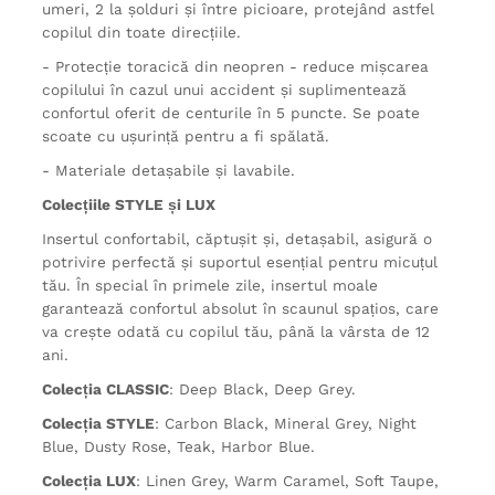
umeri, 2 la șolduri și între picioare, protejând astfel
copilul din toate direcțiile.
- Protecție toracică din neopren - reduce mișcarea
copilului în cazul unui accident și suplimentează
confortul oferit de centurile în 5 puncte. Se poate
scoate cu ușurință pentru a fi spălată.
- Materiale detașabile și lavabile.
Colecțiile STYLE și LUX
Insertul confortabil, căptușit și, detașabil, asigură o
potrivire perfectă și suportul esențial pentru micuțul
tău. În special în primele zile, insertul moale
garantează confortul absolut în scaunul spațios, care
va crește odată cu copilul tău, până la vârsta de 12
ani.
Colecția CLASSIC
: Deep Black, Deep Grey.
Colecția STYLE
: Carbon Black, Mineral Grey, Night
Blue, Dusty Rose, Teak, Harbor Blue.
Colecția LUX
: Linen Grey, Warm Caramel, Soft Taupe,