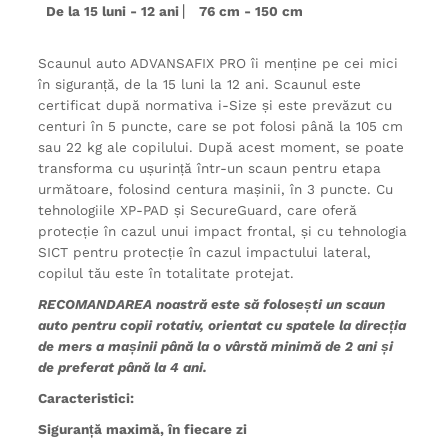
De la 15 luni - 12 ani
76 cm - 150 cm
⎸
Scaunul auto ADVANSAFIX PRO îi menține pe cei mici
în siguranță, de la 15 luni la 12 ani. Scaunul este
certificat după normativa i-Size și este prevăzut cu
centuri în 5 puncte, care se pot folosi până la 105 cm
sau 22 kg ale copilului. După acest moment, se poate
transforma cu ușurință într-un scaun pentru etapa
următoare, folosind centura mașinii, în 3 puncte. Cu
tehnologiile XP-PAD și SecureGuard, care oferă
protecție în cazul unui impact frontal, și cu tehnologia
SICT pentru protecție în cazul impactului lateral,
copilul tău este în totalitate protejat.
RECOMANDAREA noastră este să folosești un scaun
auto pentru copii rotativ, orientat cu spatele la direcția
de mers a mașinii până la o vârstă minimă de 2 ani și
de preferat până la 4 ani.
Caracteristici:
Siguranță maximă, în fiecare zi