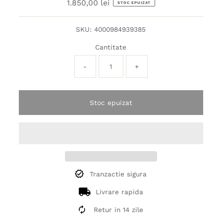
1.850,00 lei
Preț
STOC EPUIZAT
obișnuit
SKU:
4000984939385
Cantitate
-
+
Stoc epuizat
Tranzactie sigura
Livrare rapida
Retur in 14 zile