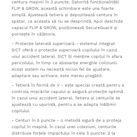
centura mașinii în 3 puncte. Datorită funcționalității
FLIP & GROW, această schimbare este una foarte
simplă. Ajustează tetiera și depozitează centura în
spătar, ca aceasta să nu se desprindă. Apoi deschide
capacul FLIP & GROW, poziționează SecureGuard și
pornește în călătorie.
- Protecție laterală superioară - sistemul integrat
SICT oferă o protecție superioară copilului în cazul
unui accident lateral. SICT îți menține copilul în afara
pericolului, în timp ce absoarbe energiile coliziunii.
Acest sistem nu necesită niciun fel de ajustare,
adaptare sau activare, este mereu pregătit.
- Tetieră în formă de V - este special creată pentru a
controla mișcările capului și asigură protecție optimă
în cazul unui accident lateral. Tetiera și centurile se
ajustează cu ușurință, pentru a se adapta înălțimii
copilului.
- Centuri în 5 puncte - o metodă sigură de a proteja
copilul în mașină. În cazul unei coleziuni, centurile
distribuie forțele impactului în cele 5 puncte: 2 la