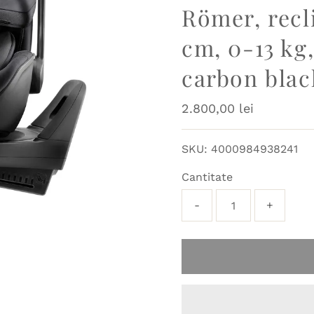
Römer, recli
cm, 0-13 k
carbon blac
Preț
2.800,00 lei
obișnuit
SKU:
4000984938241
Cantitate
-
+