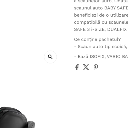
a scaunelor auto. Odată
scaunul auto BABY SAFE
beneficiezi de o utiliza
compatibilă cu scaune
SAFE 3 i-SIZE, DUALFIX 
Ce conține pachetul?
- Scaun auto tip scoic
- Bază ISOFIX, VARIO B