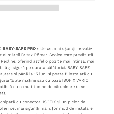
ă
BABY-SAFE PRO
este cel mai ușor și inovativ
 al mărcii Britax Römer. Scoica este prevăzută
Recline, oferind astfel o poziție mai întinsă, mai
ilă și sigură pe durata călătoriei. BABY-SAFE
ștere și până la 15 luni și poate fi instalată cu
iguranță ale mașinii sau cu baza ISOFIX VARIO
tibilă cu o multitudine de cărucioare (a se
ea).
echipată cu conectori ISOFIX și un picior de
 oferi cel mai sigur și mai ușor mod de instalare