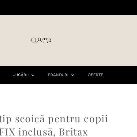
0
JUCĂRII
BRANDURI
OFERTE
tip scoică pentru copii
FIX inclusă, Britax