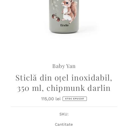
Baby Yan
Sticlă din oțel inoxidabil,
350 ml, chipmunk darlin
115,00 lei
Preț
STOC EPUIZAT
obișnuit
SKU:
Cantitate