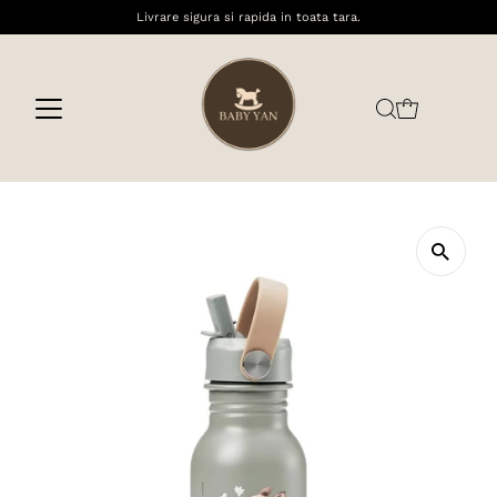
Livrare sigura si rapida in toata tara.
Sari la conținut