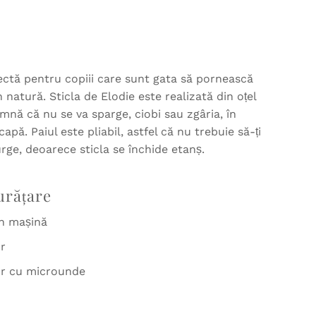
ectă pentru copiii care sunt gata să pornească
n natură. Sticla de Elodie este realizată din oțel
amnă că nu se va sparge, ciobi sau zgâria, în
apă. Paiul este pliabil, astfel că nu trebuie să-ți
curge, deoarece sticla se închide etanș.
urățare
în mașină
or
tor cu microunde