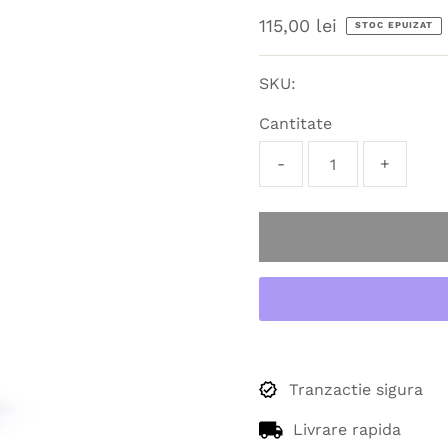
Preț
115,00 lei
STOC EPUIZAT
obișnuit
SKU:
Cantitate
-
+
Tranzactie sigura
Livrare rapida