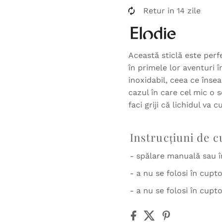
Retur in 14 zile
Această sticlă este perf
în primele lor aventuri î
inoxidabil, ceea ce înse
cazul în care cel mic o sc
faci griji că lichidul va 
Instrucțiuni de c
- spălare manuală sau 
- a nu se folosi în cupt
- a nu se folosi în cup