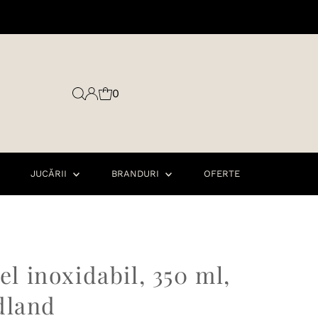
0
JUCĂRII
BRANDURI
OFERTE
țel inoxidabil, 350 ml,
dland