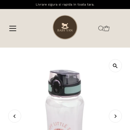
Livrare sigura si rapida in toata tara.
Sari la conținut