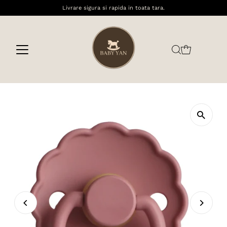
Livrare sigura si rapida in toata tara.
Sari la conținut