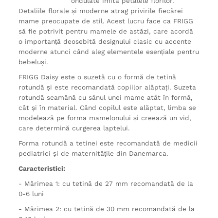
ondulate imită petalele florilor.
Detaliile florale și moderne atrag privirile fiecărei
mame preocupate de stil. Acest lucru face ca FRIGG
să fie potrivit pentru mamele de astăzi, care acordă
o importanță deosebită designului clasic cu accente
moderne atunci când aleg elementele esențiale pentru
bebeluși.
FRIGG Daisy este o suzetă cu o formă de tetină
rotundă și este recomandată copiilor alăptați. Suzeta
rotundă seamănă cu sânul unei mame atât în formă,
cât și în material. Când copilul este alăptat, limba se
modelează pe forma mamelonului și creează un vid,
care determină curgerea laptelui.
Forma rotundă a tetinei este recomandată de medicii
pediatrici și de maternitățile din Danemarca.
Caracteristici:
- Mărimea 1: cu tetină de 27 mm recomandată de la
0-6 luni
- Mărimea 2: cu tetină de 30 mm recomandată de la