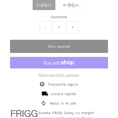
0-6 luni
6-18 luni
Variant sold out or unavailable
Variant sold out or unavai
Cantitate
-
+
Stoc epuizat
More payment options
Tranzactie sigura
Livrare rapida
Retur in 14 zile
Suzeta FRIGG Daisy, cu margini