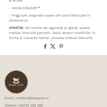
6-18 luni
- tetină SilkySoft™
- Frigg sunt singurele suzete din lume fabricate în
Danemarca
ATENȚIE:
din motive de siguranță și igienă, suzeta
trebuie înlocuită periodic. Dacă observi modificări în
forma și culoarea tetinei, aceasta trebuie înlocuită.
Email: contact@babyyan.ro
Telefon: +40743 252 080