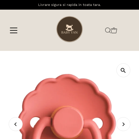
Livrare sigura si rapida in toata tara.
Sari la conținut