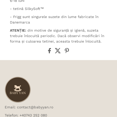
6-18 luni
- tetină SilkySoft™
- Frigg sunt singurele suzete din lume fabricate în
Danemarca
ATENȚIE:
din motive de siguranță și igienă, suzeta
trebuie înlocuită periodic. Dacă observi modificări în
forma și culoarea tetinei, aceasta trebuie înlocuită.
Email: contact@babyyan.ro
Telefon: +40743 252 080