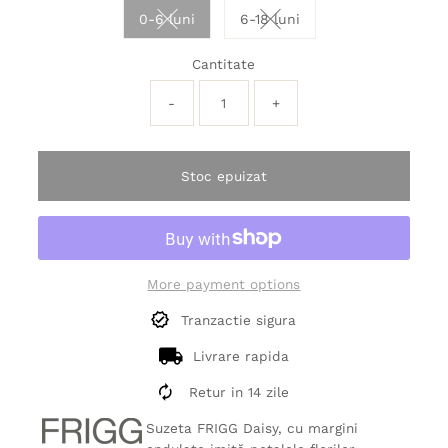
0-6 luni
6-18 luni
Variant sold out or unavailable
Variant sold out or unavai
Cantitate
-
+
Stoc epuizat
More payment options
Tranzactie sigura
Livrare rapida
Retur in 14 zile
Suzeta FRIGG Daisy, cu margini