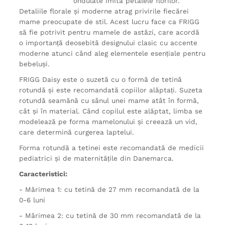
ondulate imită petalele florilor.
Detaliile florale și moderne atrag privirile fiecărei
mame preocupate de stil. Acest lucru face ca FRIGG
să fie potrivit pentru mamele de astăzi, care acordă
o importanță deosebită designului clasic cu accente
moderne atunci când aleg elementele esențiale pentru
bebeluși.
FRIGG Daisy este o suzetă cu o formă de tetină
rotundă și este recomandată copiilor alăptați. Suzeta
rotundă seamănă cu sânul unei mame atât în formă,
cât și în material. Când copilul este alăptat, limba se
modelează pe forma mamelonului și creează un vid,
care determină curgerea laptelui.
Forma rotundă a tetinei este recomandată de medicii
pediatrici și de maternitățile din Danemarca.
Caracteristici:
- Mărimea 1: cu tetină de 27 mm recomandată de la
0-6 luni
- Mărimea 2: cu tetină de 30 mm recomandată de la