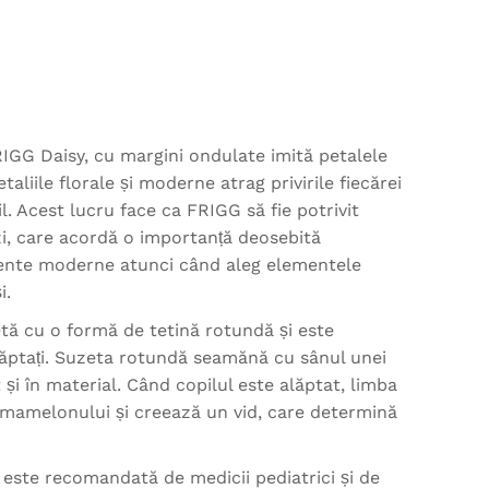
IGG Daisy, cu margini ondulate imită petalele
Detaliile florale și moderne atrag privirile fiecărei
 Acest lucru face ca FRIGG să fie potrivit
, care acordă o importanță deosebită
cente moderne atunci când aleg elementele
i.
tă cu o formă de tetină rotundă și este
ăptați. Suzeta rotundă seamănă cu sânul unei
și în material. Când copilul este alăptat, limba
mamelonului și creează un vid, care determină
 este recomandată de medicii pediatrici și de