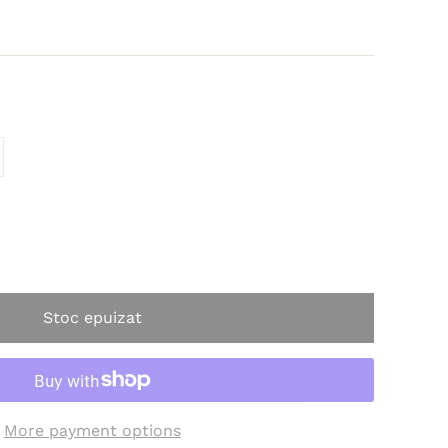
navailable
t sold out or unavailable
Stoc epuizat
More payment options