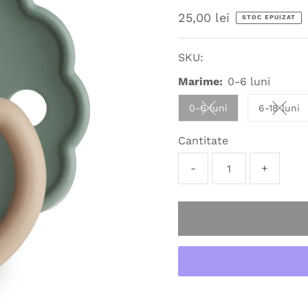
Preț
25,00 lei
STOC EPUIZAT
obișnuit
SKU:
Marime:
0-6 luni
0-6 luni
6-18 luni
Variant sold out or u
Varian
Cantitate
-
+