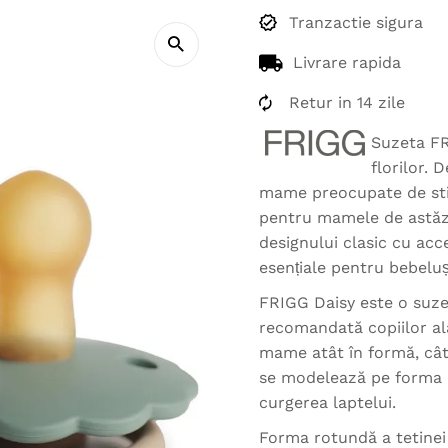
Tranzactie sigura
Livrare rapida
Retur in 14 zile
Suzeta FR
florilor. 
mame preocupate de stil.
pentru mamele de astăzi
designului clasic cu ac
esențiale pentru bebeluș
FRIGG Daisy este o suze
recomandată copiilor al
mame atât în formă, cât 
se modelează pe forma 
curgerea laptelui.
Forma rotundă a tetinei