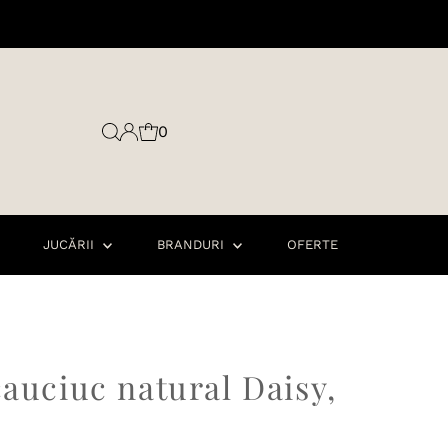
0
JUCĂRII
BRANDURI
OFERTE
cauciuc natural Daisy,