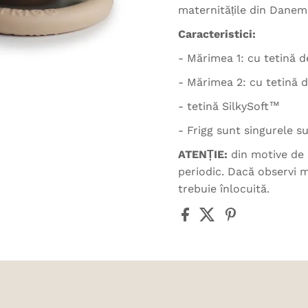
maternitățile din Danem
Caracteristici:
- Mărimea 1: cu tetină 
- Mărimea 2: cu tetină 
- tetină SilkySoft™
- Frigg sunt singurele 
ATENȚIE:
din motive de 
periodic. Dacă observi m
trebuie înlocuită.