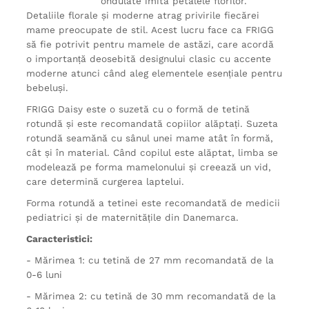
ondulate imită petalele florilor.
Detaliile florale și moderne atrag privirile fiecărei
mame preocupate de stil. Acest lucru face ca FRIGG
să fie potrivit pentru mamele de astăzi, care acordă
o importanță deosebită designului clasic cu accente
moderne atunci când aleg elementele esențiale pentru
bebeluși.
FRIGG Daisy este o suzetă cu o formă de tetină
rotundă și este recomandată copiilor alăptați. Suzeta
rotundă seamănă cu sânul unei mame atât în formă,
cât și în material. Când copilul este alăptat, limba se
modelează pe forma mamelonului și creează un vid,
care determină curgerea laptelui.
Forma rotundă a tetinei este recomandată de medicii
pediatrici și de maternitățile din Danemarca.
Caracteristici:
- Mărimea 1: cu tetină de 27 mm recomandată de la
0-6 luni
- Mărimea 2: cu tetină de 30 mm recomandată de la