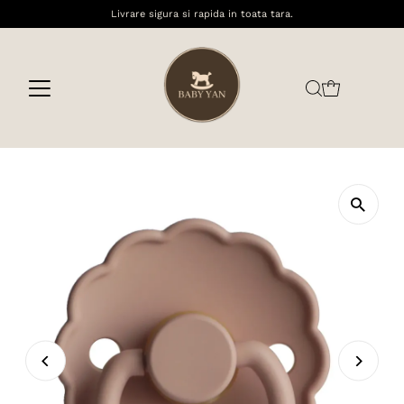
Livrare sigura si rapida in toata tara.
Sari la conținut