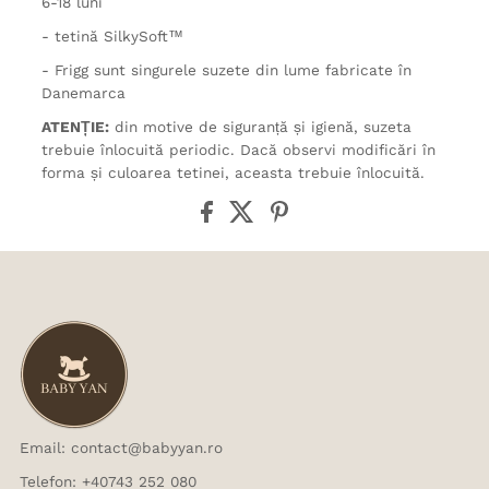
6-18 luni
- tetină SilkySoft™
- Frigg sunt singurele suzete din lume fabricate în
Danemarca
ATENȚIE:
din motive de siguranță și igienă, suzeta
trebuie înlocuită periodic. Dacă observi modificări în
forma și culoarea tetinei, aceasta trebuie înlocuită.
Email: contact@babyyan.ro
Telefon: +40743 252 080