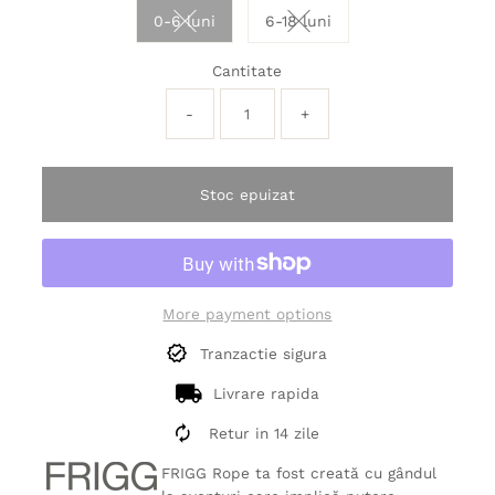
0-6 luni
6-18 luni
Variant sold out or unavailable
Variant sold out or unavai
Cantitate
-
+
Stoc epuizat
More payment options
Tranzactie sigura
Livrare rapida
Retur in 14 zile
FRIGG Rope ta fost creată cu gândul