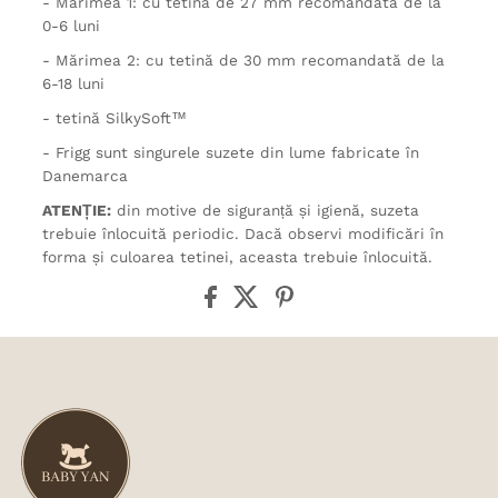
- Mărimea 1: cu tetină de 27 mm recomandată de la
0-6 luni
- Mărimea 2: cu tetină de 30 mm recomandată de la
6-18 luni
- tetină SilkySoft™
- Frigg sunt singurele suzete din lume fabricate în
Danemarca
ATENȚIE:
din motive de siguranță și igienă, suzeta
trebuie înlocuită periodic. Dacă observi modificări în
forma și culoarea tetinei, aceasta trebuie înlocuită.