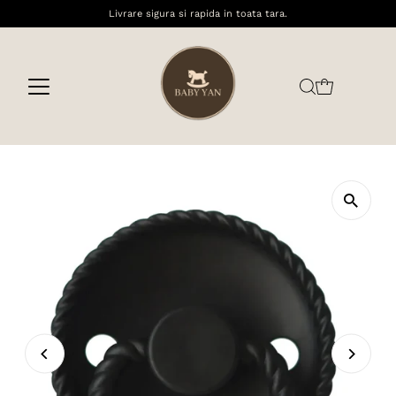
Livrare sigura si rapida in toata tara.
Sari la conținut