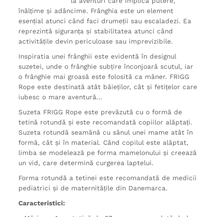
la aventuri care implică putere,
înălțime și adâncime. Frânghia este un element
esențial atunci când faci drumeții sau escaladezi. Ea
reprezintă siguranța și stabilitatea atunci când
activitățile devin periculoase sau imprevizibile.
Inspiratia unei frânghii este evidentă în designul
suzetei, unde o frânghie subțire înconjoară scutul, iar
o frânghie mai groasă este folosită ca mâner. FRIGG
Rope este destinată atât băieților, cât și fetițelor care
iubesc o mare aventură...
Suzeta FRIGG Rope este prevăzută cu o formă de
tetină rotundă și este recomandată copiilor alăptați.
Suzeta rotundă seamănă cu sânul unei mame atât în
formă, cât și în material. Când copilul este alăptat,
limba se modelează pe forma mamelonului și creează
un vid, care determină curgerea laptelui.
Forma rotundă a tetinei este recomandată de medicii
pediatrici și de maternitățile din Danemarca.
Caracteristici: