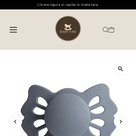
Livrare sigura si rapida in toata tara.
Sari la conținut