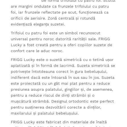
de forma trifoiului cu patru foi. Scutul
are margini ondulate ca frunzele trifoiului cu patru
foi, iar frunzele reflectate pe scut, funcționează ca
orificii de aerisire. Zonă centrală și rotundă
evidențiază eleganța suzetei.
Trifoiul cu patru foi este un simbol recunoscut
universal pentru noroc datorită rarității sale. FRIGG
Lucky a fost creată pentru a oferi copiilor suzete de
confort care le aduc noroc.
FRIGG Lucky este o suzetă simetrică cu o tetină ușor
aplatizată și în formă de lacrimă. Suzeta simetrică se
potrivește întotdeauna corect în gura bebelușului,
indiferent dacă este întoarsă în sus sau în jos. Suzeta
este proiectată cu un gât mai plat pentru a reduce
presiunea asupra palatului, gingiilor și, de asemenea,
pentru a reduce riscul de dinți strâmbi și o
mușcătură strâmbă. Designul ortodontic este perfect
pentru susținerea dezvoltării corecte a dinților,
maxilarului și palatului bebelușului.
FRIGG Lucky este fabricat din materiale de înaltă