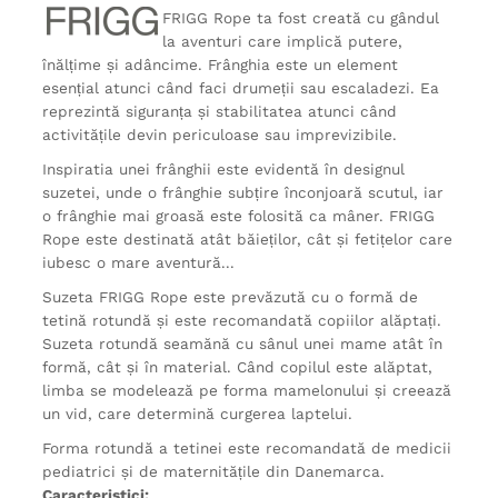
FRIGG Rope ta fost creată cu gândul
la aventuri care implică putere,
înălțime și adâncime. Frânghia este un element
esențial atunci când faci drumeții sau escaladezi. Ea
reprezintă siguranța și stabilitatea atunci când
activitățile devin periculoase sau imprevizibile.
Inspiratia unei frânghii este evidentă în designul
suzetei, unde o frânghie subțire înconjoară scutul, iar
o frânghie mai groasă este folosită ca mâner. FRIGG
Rope este destinată atât băieților, cât și fetițelor care
iubesc o mare aventură...
Suzeta FRIGG Rope este prevăzută cu o formă de
tetină rotundă și este recomandată copiilor alăptați.
Suzeta rotundă seamănă cu sânul unei mame atât în
formă, cât și în material. Când copilul este alăptat,
limba se modelează pe forma mamelonului și creează
un vid, care determină curgerea laptelui.
Forma rotundă a tetinei este recomandată de medicii
pediatrici și de maternitățile din Danemarca.
Caracteristici: