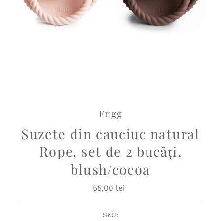
Frigg
Suzete din cauciuc natural
Rope, set de 2 bucăți,
blush/cocoa
55,00 lei
Preț
obișnuit
SKU: