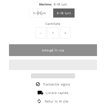
Marime:
6-18 luni
0-6 luni
6-18 luni
Variant sold out or unavailable
Cantitate
-
+
Adaugă în coș
Tranzactie sigura
Livrare rapida
Retur in 14 zile