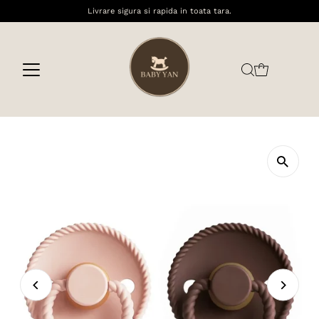
Livrare sigura si rapida in toata tara.
Sari la conținut