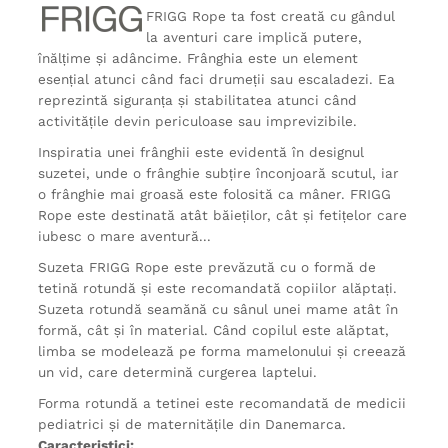
FRIGG Rope ta fost creată cu gândul
la aventuri care implică putere,
înălțime și adâncime. Frânghia este un element
esențial atunci când faci drumeții sau escaladezi. Ea
reprezintă siguranța și stabilitatea atunci când
activitățile devin periculoase sau imprevizibile.
Inspiratia unei frânghii este evidentă în designul
suzetei, unde o frânghie subțire înconjoară scutul, iar
o frânghie mai groasă este folosită ca mâner. FRIGG
Rope este destinată atât băieților, cât și fetițelor care
iubesc o mare aventură...
Suzeta FRIGG Rope este prevăzută cu o formă de
tetină rotundă și este recomandată copiilor alăptați.
Suzeta rotundă seamănă cu sânul unei mame atât în
formă, cât și în material. Când copilul este alăptat,
limba se modelează pe forma mamelonului și creează
un vid, care determină curgerea laptelui.
Forma rotundă a tetinei este recomandată de medicii
pediatrici și de maternitățile din Danemarca.
Caracteristici: