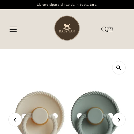
Livrare sigura si rapida in toata tara.
Sari la conținut