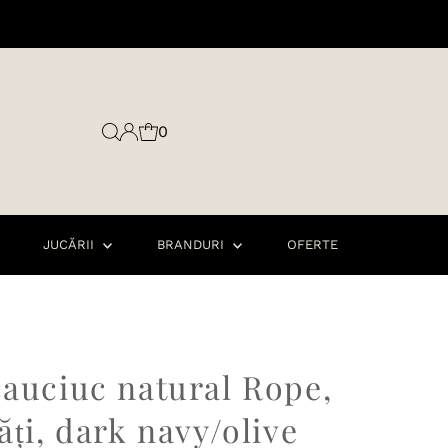
0
JUCĂRII
BRANDURI
OFERTE
cauciuc natural Rope,
ăți, dark navy/olive