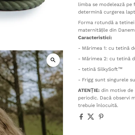
limba se modelează pe f
determină curgerea lapt
Forma rotundă a tetinei
maternitățile din Danem
Caracteristici:
- Mărimea 1: cu tetină 
- Mărimea 2: cu tetină 
- tetină SilkySoft™
- Frigg sunt singurele 
ATENȚIE:
din motive de 
periodic. Dacă observi m
trebuie înlocuită.