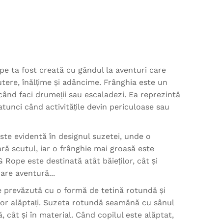
e ta fost creată cu gândul la aventuri care
utere, înălțime și adâncime. Frânghia este un
când faci drumeții sau escaladezi. Ea reprezintă
 atunci când activitățile devin periculoase sau
este evidentă în designul suzetei, unde o
ară scutul, iar o frânghie mai groasă este
 Rope este destinată atât băieților, cât și
are aventură...
prevăzută cu o formă de tetină rotundă și
or alăptați. Suzeta rotundă seamănă cu sânul
 cât și în material. Când copilul este alăptat,