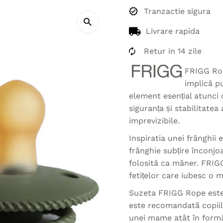
Tranzactie sigura
Livrare rapida
Retur in 14 zile
FRIGG Rop
implică p
element esențial atunci 
siguranța și stabilitatea
imprevizibile.
Inspiratia unei frânghii 
frânghie subțire înconjo
folosită ca mâner. FRIGG
fetițelor care iubesc o m
Suzeta FRIGG Rope este 
este recomandată copiil
unei mame atât în formă,