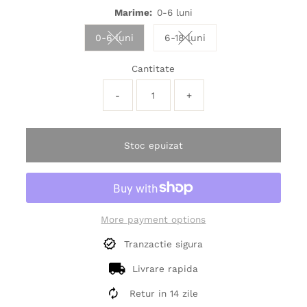
Marime:
0-6 luni
0-6 luni
6-18 luni
Variant sold out or unavailable
Variant sold out or unavai
Cantitate
-
+
Stoc epuizat
More payment options
Tranzactie sigura
Livrare rapida
Retur in 14 zile