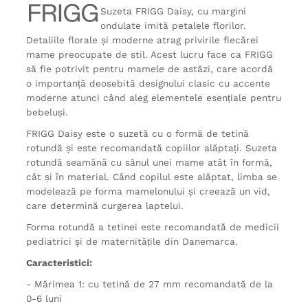
Suzeta FRIGG Daisy, cu margini
ondulate imită petalele florilor.
Detaliile florale și moderne atrag privirile fiecărei
mame preocupate de stil. Acest lucru face ca FRIGG
să fie potrivit pentru mamele de astăzi, care acordă
o importanță deosebită designului clasic cu accente
moderne atunci când aleg elementele esențiale pentru
bebeluși.
FRIGG Daisy este o suzetă cu o formă de tetină
rotundă și este recomandată copiilor alăptați. Suzeta
rotundă seamănă cu sânul unei mame atât în formă,
cât și în material. Când copilul este alăptat, limba se
modelează pe forma mamelonului și creează un vid,
care determină curgerea laptelui.
Forma rotundă a tetinei este recomandată de medicii
pediatrici și de maternitățile din Danemarca.
Caracteristici:
- Mărimea 1: cu tetină de 27 mm recomandată de la
0-6 luni