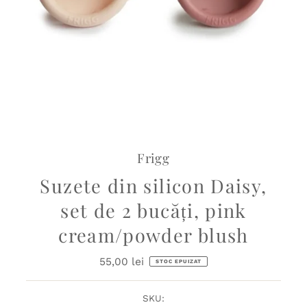
Frigg
Suzete din silicon Daisy,
set de 2 bucăți, pink
cream/powder blush
55,00 lei
Preț
STOC EPUIZAT
obișnuit
SKU: