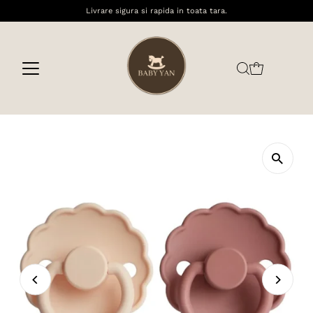
Livrare sigura si rapida in toata tara.
Sari la conținut