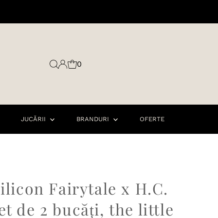
0
JUCĂRII
BRANDURI
OFERTE
ilicon Fairytale x H.C.
t de 2 bucăți, the little