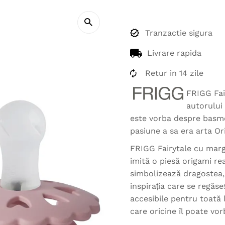
Tranzactie sigura
Livrare rapida
Retur in 14 zile
FRIGG Fair
autorului
este vorba despre basme
pasiune a sa era arta Or
FRIGG Fairytale cu margi
imită o piesă origami re
simbolizează dragostea, 
inspirația care se regăs
accesibile pentru toată
care oricine îl poate vorb