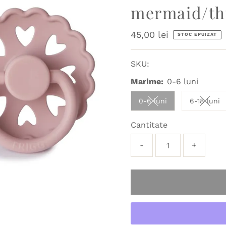
mermaid/th
Preț
45,00 lei
STOC EPUIZAT
obișnuit
SKU:
Marime:
0-6 luni
0-6 luni
6-18 luni
Variant sold out or u
Varian
Cantitate
-
+