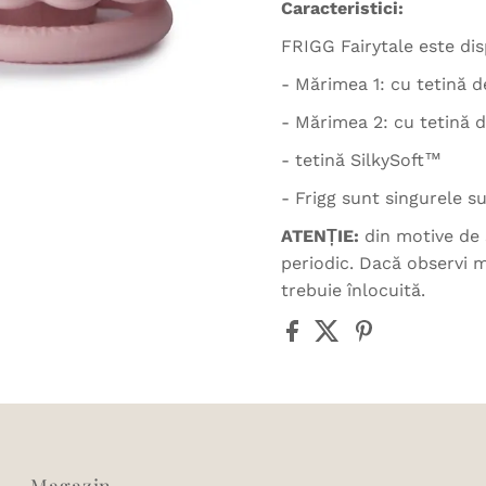
Caracteristici:
FRIGG Fairytale este dis
- Mărimea 1: cu tetină 
- Mărimea 2: cu tetină 
- tetină SilkySoft™
- Frigg sunt singurele 
ATENȚIE:
din motive de 
periodic. Dacă observi m
trebuie înlocuită.