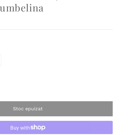
umbelina
navailable
t sold out or unavailable
Stoc epuizat