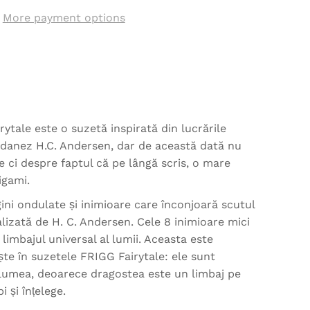
More payment options
ytale este o suzetă inspirată din lucrările
 danez H.C. Andersen, dar de această dată nu
 ci despre faptul că pe lângă scris, o mare
igami.
ni ondulate și inimioare care înconjoară scutul
alizată de H. C. Andersen. Cele 8 inimioare mici
limbajul universal al lumii. Aceasta este
ește în suzetele FRIGG Fairytale: ele sunt
 lumea, deoarece dragostea este un limbaj pe
i și înțelege.