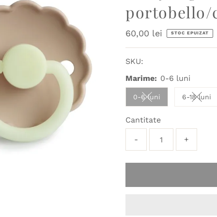
portobello/
Preț
60,00 lei
STOC EPUIZAT
obișnuit
SKU:
Marime:
0-6 luni
0-6 luni
6-18 luni
Variant sold out or u
Varian
Cantitate
-
+