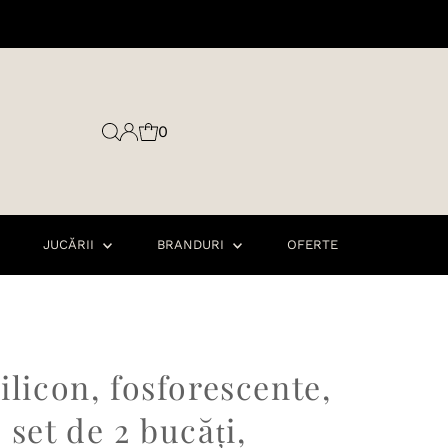
0
JUCĂRII
BRANDURI
OFERTE
ilicon, fosforescente,
 set de 2 bucăți,