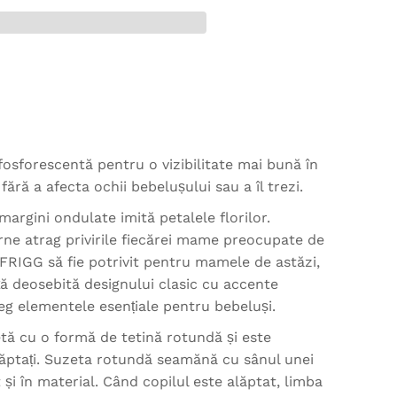
fosforescentă pentru o vizibilitate mai bună în
 fără a afecta ochii bebelușului sau a îl trezi.
argini ondulate imită petalele florilor.
erne atrag privirile fiecărei mame preocupate de
a FRIGG să fie potrivit pentru mamele de astăzi,
ă deosebită designului clasic cu accente
g elementele esențiale pentru bebeluși.
tă cu o formă de tetină rotundă și este
ăptați. Suzeta rotundă seamănă cu sânul unei
și în material. Când copilul este alăptat, limba