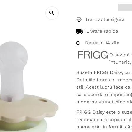
Tranzactie sigura
Livrare rapida
Retur in 14 zile
O suzetă 
întuneric,
Suzeta FRIGG Daisy, cu m
Detaliile florale și mod
stil. Acest lucru face c
care acordă o importanț
moderne atunci când ale
FRIGG Daisy este o suze
recomandată copiilor al
mame atât în formă, cât 