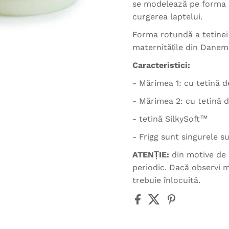
se modelează pe forma 
curgerea laptelui.
Forma rotundă a tetinei
maternitățile din Danem
Caracteristici:
- Mărimea 1: cu tetină 
- Mărimea 2: cu tetină 
- tetină SilkySoft™
- Frigg sunt singurele 
ATENȚIE:
din motive de 
periodic. Dacă observi m
trebuie înlocuită.