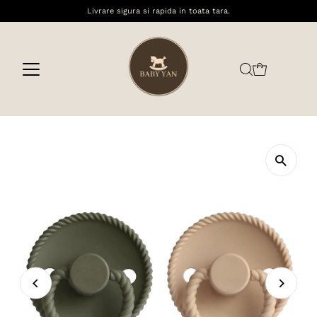
Livrare sigura si rapida in toata tara.
Sari la conținut