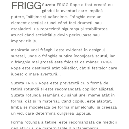
Suzeta FRIGG Rope a fost creată cu
gândul la aventuri care implică
putere, înălțime și adâncime. Frânghia este un
element esențial atunci când faci drumeții sau
escaladezi. Ea reprezintă siguranța și stabilitatea
atunci când activitățile devin periculoase sau
imprevizibile.
Inspiratia unei frânghii este evidentă în designul
suzetei, unde o frânghie subțire înconjoară scutul, iar
o frânghie mai groasă este folosită ca mâner. FRIGG
Rope este destinată atât băieților, cât și fetițelor care
iubesc o mare aventură...
Suzeta FRIGG Rope este prevăzută cu o formă de
tetină rotundă și este recomandată copiilor alăptați.
Suzeta rotundă seamănă cu sânul unei mame atât în
formă, cât și în material. Când copilul este alăptat,
limba se modelează pe forma mamelonului și creează
un vid, care determină curgerea laptelui.
Forma rotundă a tetinei este recomandată de medicii
pediatrici și de maternitățile din Danemarca.