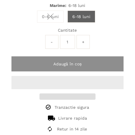
Marime:
6-18 luni
0-6 luni
6-18 luni
Variant sold out or unavailable
Cantitate
-
+
Adaugă în coș
Tranzactie sigura
Livrare rapida
Retur in 14 zile