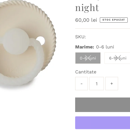
night
Preț
60,00 lei
STOC EPUIZAT
obișnuit
SKU:
Marime:
0-6 luni
0-6 luni
6-18 luni
Variant sold out or u
Varian
Cantitate
-
+