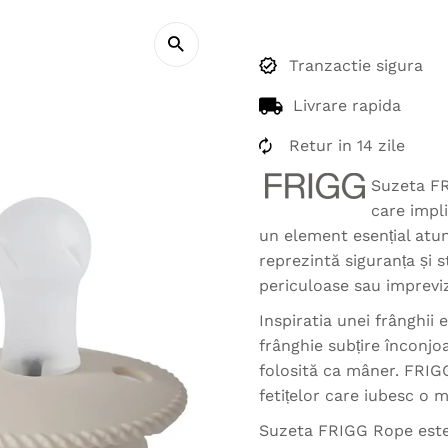
Tranzactie sigura
Livrare rapida
Retur in 14 zile
Suzeta FR
care impli
un element esențial atun
reprezintă siguranța și s
periculoase sau impreviz
Inspiratia unei frânghii 
frânghie subțire înconjo
folosită ca mâner. FRIGG
fetițelor care iubesc o m
Suzeta FRIGG Rope este 