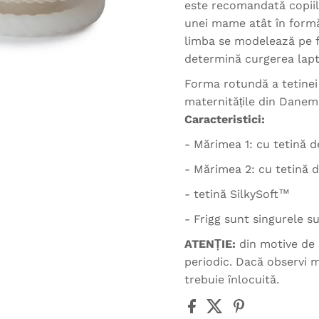
este recomandată copiil
unei mame atât în formă,
limba se modelează pe f
determină curgerea lapt
Forma rotundă a tetinei
maternitățile din Danem
Caracteristici:
- Mărimea 1: cu tetină 
- Mărimea 2: cu tetină 
- tetină SilkySoft™
- Frigg sunt singurele 
ATENȚIE:
din motive de 
periodic. Dacă observi m
trebuie înlocuită.