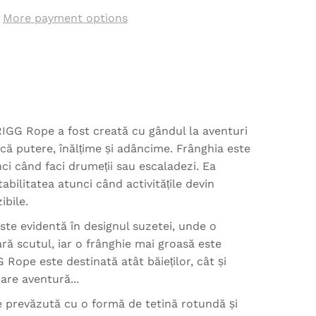
More payment options
IGG Rope a fost creată cu gândul la aventuri
că putere, înălțime și adâncime. Frânghia este
ci când faci drumeții sau escaladezi. Ea
tabilitatea atunci când activitățile devin
ibile.
este evidentă în designul suzetei, unde o
ară scutul, iar o frânghie mai groasă este
 Rope este destinată atât băieților, cât și
are aventură...
prevăzută cu o formă de tetină rotundă și