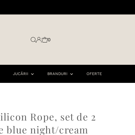
0
JUCĂRII
BRANDURI
OFERTE
ilicon Rope, set de 2
ne blue night/cream