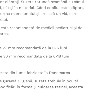
or alăptați. Suzeta rotundă seamănă cu sânul
 cât și în material. Când copilul este alăptat,
orma mamelonului și creează un vid, care
elui.
 este recomandată de medicii pediatrici și de
arca.
de 27 mm recomandată de la 0-6 luni
de 30 mm recomandată de la 6-18 luni
suzete din lume fabricate în Danemarca
siguranță și igienă, suzeta trebuie înlocuită
odificări în forma și culoarea tetinei, aceasta